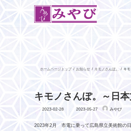
コ
ナ
ン
ビ
テ
ゲ
ン
ー
ツ
シ
へ
ョ
ス
ン
キ
に
ッ
移
プ
動
ホームページトップ
お知らせ
キモノさんぽ。
キモ
キモノさんぽ。～日本
最
2023-02-28
2023-05-27
みやび
終
更
新
2023年2月 市電に乗って広島県立美術館
日