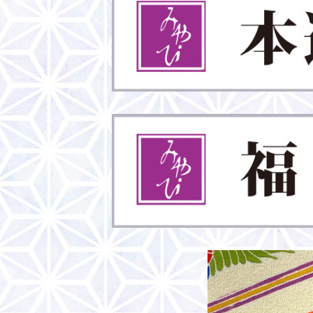
ー
ジ
送
り