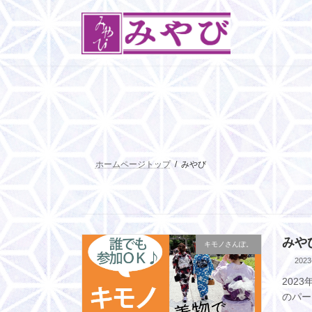
コ
ナ
ン
ビ
テ
ゲ
ン
ー
ツ
シ
へ
ョ
ス
ン
キ
に
ッ
移
プ
動
ホームページトップ
みやび
みや
キモノさんぽ。
2023
202
のパー