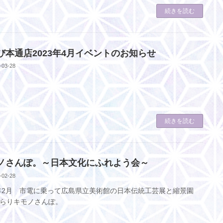
続きを読む
び本通店2023年4月イベントのお知らせ
-03-28
続きを読む
ノさんぽ。～日本文化にふれよう会～
-02-28
3年2月 市電に乗って広島県立美術館の日本伝統工芸展と縮景園
らりキモノさんぽ。