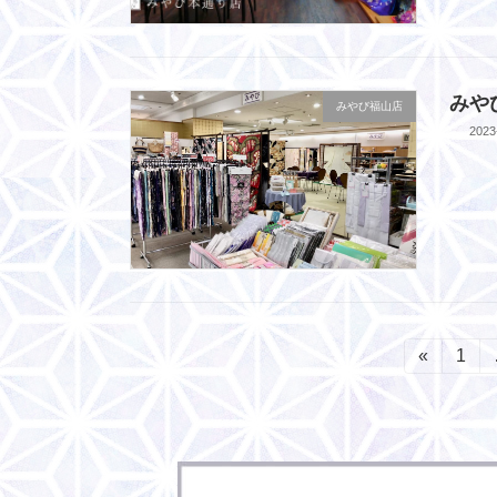
みや
みやび福山店
2023
投
«
固
1
定
稿
ペ
ー
の
ジ
ペ