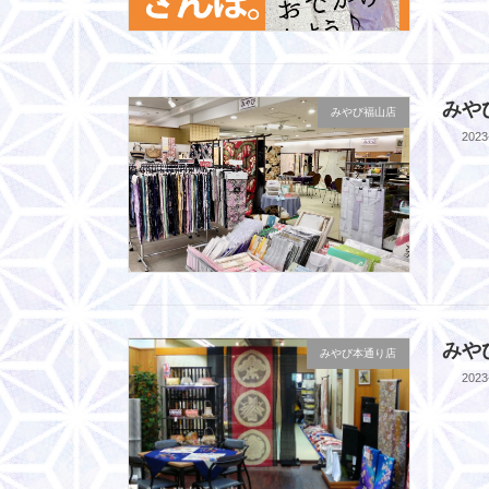
みや
みやび福山店
2023
みや
みやび本通り店
2023