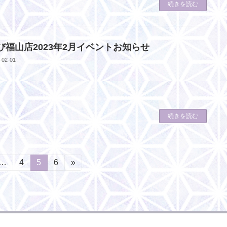
続きを読む
び福山店2023年2月イベントお知らせ
-02-01
続きを読む
…
固
4
固
5
固
6
»
定
定
定
ペ
ペ
ペ
ー
ー
ー
ジ
ジ
ジ